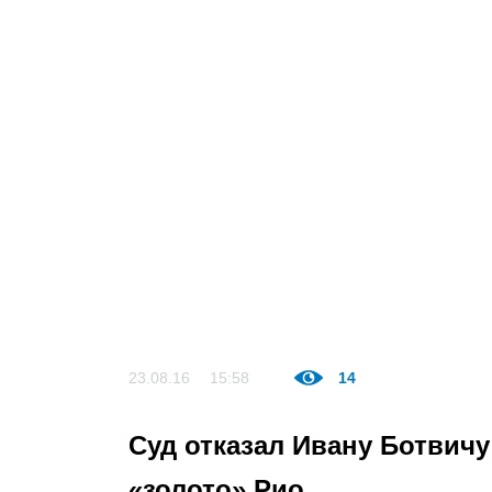
23.08.16
15:58
14
Суд отказал Ивану Ботвичу
«золото» Рио