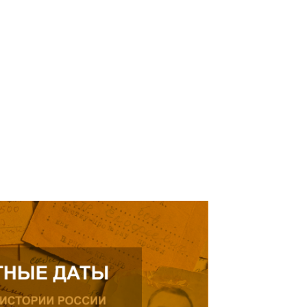
кнуться на просьбу о помощи
елей Тамерлана Урусова, 2015
Читать далее
рождения, проживающего в
ике.
ь далее