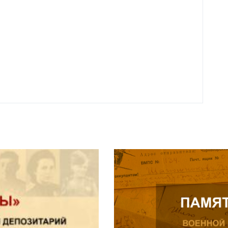
откли
родит
года 
Нальч
Читат