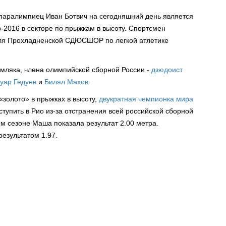
 паралимпиец Иван Ботвич на сегодняшний день является
-2016 в секторе по прыжкам в высоту. Спортсмен
теля Прохладненской СДЮСШОР по легкой атлетике
мляка, члена олимпийской сборной России -
дзюдоист
уар Гедуев
и
Билял Махов
.
«золото» в прыжках в высоту,
двукратная чемпионка мира
ступить в Рио из-за отстранения всей российской сборной
ом сезоне Маша показала результат 2.00 метра.
езультатом 1.97.