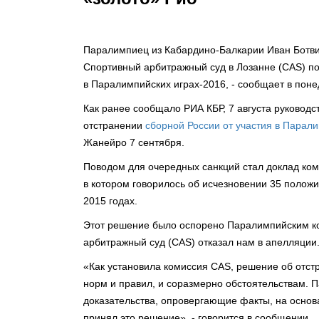
Паралимпиец из Кабардино-Балкарии Иван Ботвич
Спортивный арбитражный суд в Лозанне (CAS) по
в Паралимпийских играх-2016, - сообщает в пон
Как ранее сообщало РИА КБР, 7 августа руковод
отстранении
сборной России от участия в Парал
Жанейро 7 сентября.
Поводом для очередных санкций стал доклад ком
в котором говорилось об исчезновении 35 полож
2015 годах.
Этот решение было оспорено Паралимпийским ком
арбитражный суд (CAS) отказал нам в апелляции
«Как установила комиссия CAS, решение об отст
норм и правил, и соразмерно обстоятельствам. 
доказательства, опровергающие факты, на осно
принял это решение», - говорится в сообщении.