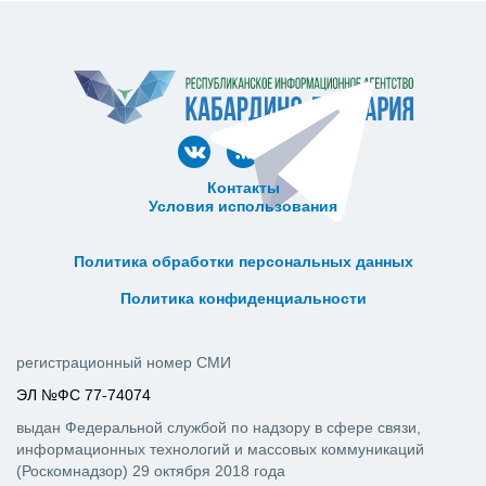
Контакты
Условия использования
ᅠ ᅠ ᅠ ᅠ ᅠ
ᅠ ᅠ ᅠ ᅠ ᅠ ᅠ ᅠ ᅠ ᅠ ᅠ
Политика обработки персональных данных
ᅠ ᅠ ᅠ ᅠ ᅠ ᅠ ᅠ ᅠ ᅠ ᅠ
Политика конфиденциальности
регистрационный номер СМИ
ЭЛ №ФС 77-74074
выдан Федеральной службой по надзору в сфере связи,
информационных технологий и массовых коммуникаций
(Роскомнадзор) 29 октября 2018 года