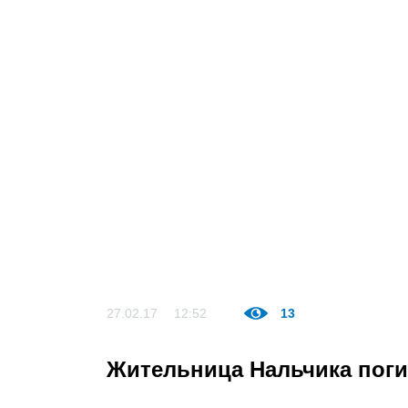
27.02.17
12:52
13
Жительница Нальчика поги