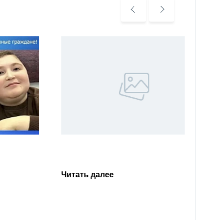
Уважа
Кабар
Читать далее
откли
родит
года 