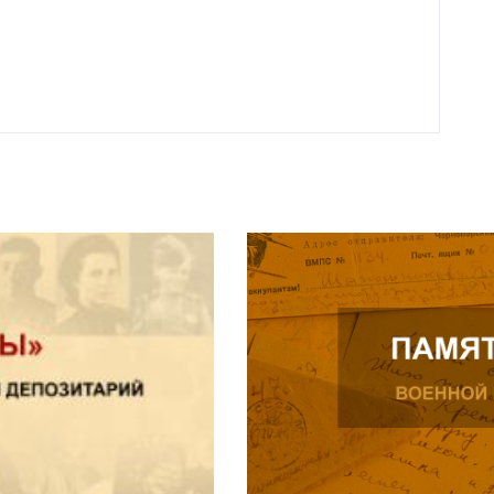
Нальч
Читат