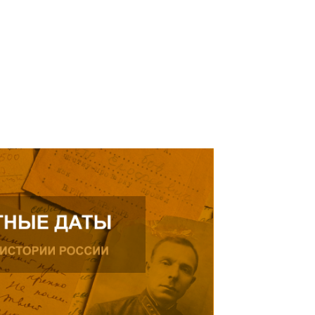
ике.
ь далее