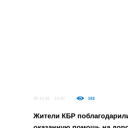
30.12.20
14:02
162
Жители КБР поблагодарили
оказанную помощь на дор