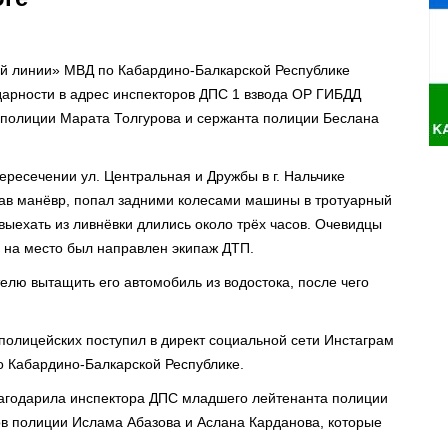
ей линии» МВД по Кабардино-Балкарской Республике
дарности в адрес инспекторов ДПС 1 взвода ОР ГИБДД
 полиции Марата Толгурова и сержанта полиции Беслана
ересечении ул. Центральная и Дружбы в г. Нальчике
тав манёвр, попал задними колесами машины в тротуарный
выехать из ливнёвки длились около трёх часов. Очевидцы
 на место был направлен экипаж ДТП.
елю вытащить его автомобиль из водостока, после чего
полицейских поступил в директ социальной сети Инстаграм
о Кабардино-Балкарской Республике.
агодарила инспектора ДПС младшего лейтенанта полиции
в полиции Ислама Абазова и Аслана Карданова, которые