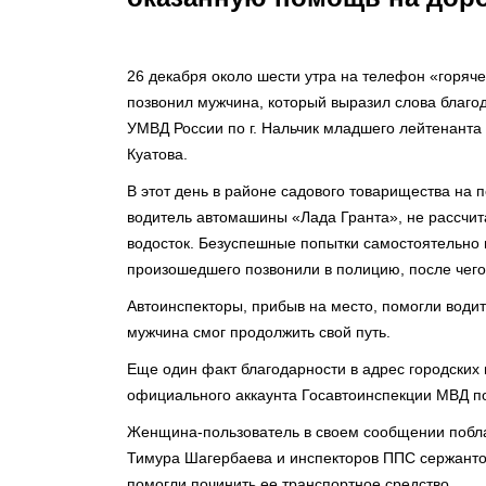
26 декабря около шести утра на телефон «горяч
позвонил мужчина, который выразил слова благо
УМВД России по г. Нальчик младшего лейтенанта
Куатова.
В этот день в районе садового товарищества на п
водитель автомашины «Лада Гранта», не рассчи
водосток. Безуспешные попытки самостоятельно 
произошедшего позвонили в полицию, после чего
Автоинспекторы, прибыв на место, помогли водит
мужчина смог продолжить свой путь.
Еще один факт благодарности в адрес городских 
официального аккаунта Госавтоинспекции МВД п
Женщина-пользователь в своем сообщении побл
Тимура Шагербаева и инспекторов ППС сержанто
помогли починить ее транспортное средство.