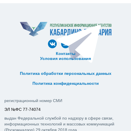
Контакты
Условия использования
ᅠ ᅠ ᅠ ᅠ ᅠ
ᅠ ᅠ ᅠ ᅠ ᅠ ᅠ ᅠ ᅠ ᅠ ᅠ
Политика обработки персональных данных
ᅠ ᅠ ᅠ ᅠ ᅠ ᅠ ᅠ ᅠ ᅠ ᅠ
Политика конфиденциальности
регистрационный номер СМИ
ЭЛ №ФС 77-74074
выдан Федеральной службой по надзору в сфере связи,
информационных технологий и массовых коммуникаций
(Роскомнадзор) 29 октября 2018 года