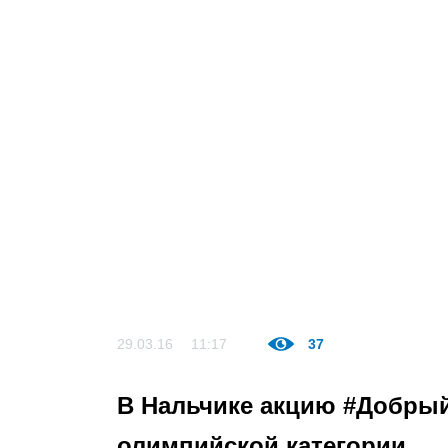
29.03.16
11:17
37
В Нальчике акцию #Добрый
олимпийской категории