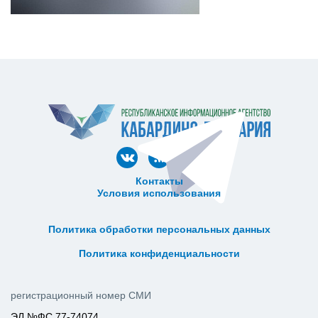
Контакты
Условия использования
ᅠ ᅠ ᅠ ᅠ ᅠ
ᅠ ᅠ ᅠ ᅠ ᅠ ᅠ ᅠ ᅠ ᅠ ᅠ
Политика обработки персональных данных
ᅠ ᅠ ᅠ ᅠ ᅠ ᅠ ᅠ ᅠ ᅠ ᅠ
Политика конфиденциальности
регистрационный номер СМИ
ЭЛ №ФС 77-74074