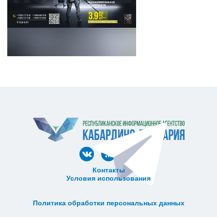
Контакты
Условия использования
ᅠ ᅠ ᅠ ᅠ ᅠ
ᅠ ᅠ ᅠ ᅠ ᅠ ᅠ ᅠ ᅠ ᅠ ᅠ
Политика обработки персональных данных
ᅠ ᅠ ᅠ ᅠ ᅠ ᅠ ᅠ ᅠ ᅠ ᅠ