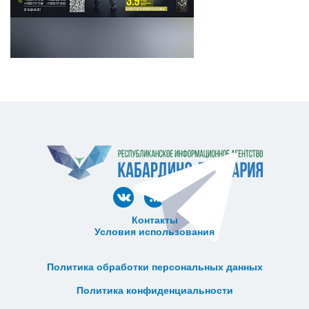
Контакты
Условия использования
ᅠ ᅠ ᅠ ᅠ ᅠ
ᅠ ᅠ ᅠ ᅠ ᅠ ᅠ ᅠ ᅠ ᅠ ᅠ
Политика обработки персональных данных
ᅠ ᅠ ᅠ ᅠ ᅠ ᅠ ᅠ ᅠ ᅠ ᅠ
Политика конфиденциальности