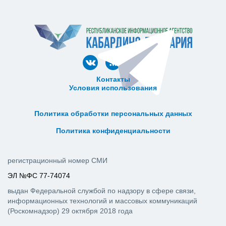
Контакты
Условия использования
ᅠ ᅠ ᅠ ᅠ ᅠ
ᅠ ᅠ ᅠ ᅠ ᅠ ᅠ ᅠ ᅠ ᅠ ᅠ
Политика обработки персональных данных
ᅠ ᅠ ᅠ ᅠ ᅠ ᅠ ᅠ ᅠ ᅠ ᅠ
Политика конфиденциальности
регистрационный номер СМИ
ЭЛ №ФС 77-74074
выдан Федеральной службой по надзору в сфере связи,
информационных технологий и массовых коммуникаций
(Роскомнадзор) 29 октября 2018 года