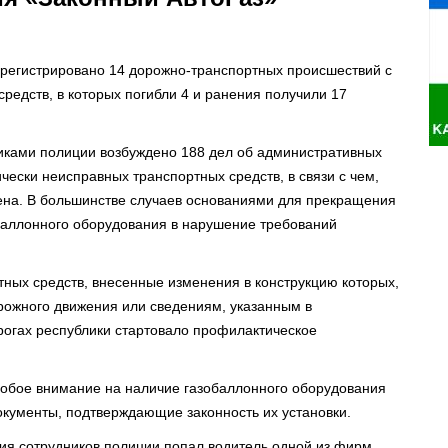
зарегистрировано 14 дорожно-транспортных происшествий с
редств, в которых погибли 4 и ранения получили 17
иками полиции возбуждено 188 дел об административных
ески неисправных транспортных средств, в связи с чем,
ена. В большинстве случаев основаниями для прекращения
баллонного оборудования в нарушение требований
ных средств, внесенные изменения в конструкцию которых,
рожного движения или сведениям, указанным в
орогах республики стартовало профилактическое
обое внимание на наличие газобаллонного оборудования
окументы, подтверждающие законность их установки.
ния сотрудников полиции попал водитель одной из фирм