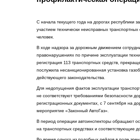
С начала текущего года на дорогах республики 
участием технически неисправных транспортных с
человек.
В ходе надзора за дорожным движением сотрудн
правонарушениях по причине эксплуатации технич
регистрация 113 транспортных средств, прекращ
послужила несанкционированная установка газо
действующего законодательства.
Для недопущения фактов эксплуатации транспорт
не соответствуют требованиями безопасности до
регистрационных документах, с 7 сентября на д
мероприятие «Законный АвтоГаз».
В период операции автоинспекторы обращают ос
на транспортных средствах и соответствующие д
Во время одного из подобных рейдов в поле зре