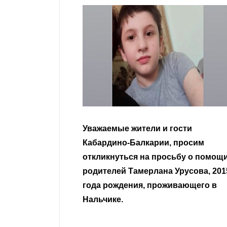
гости
Уважаемые земляки и все
 просим
неравнодушные граждане.
сьбу о помощи
Урусова, 2015
Читать далее
ивающего в