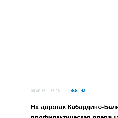
09.09.16
16:26
42
На дорогах Кабардино-Бал
профилактическая операц