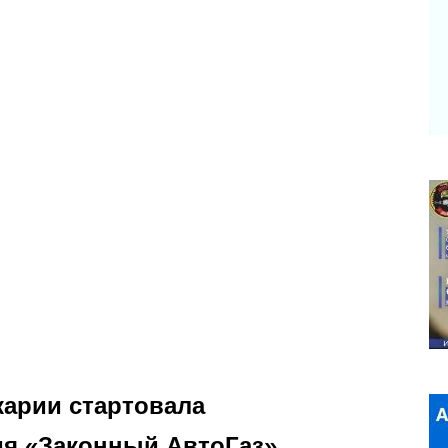
карии стартовала
ия «Законный АвтоГаз»