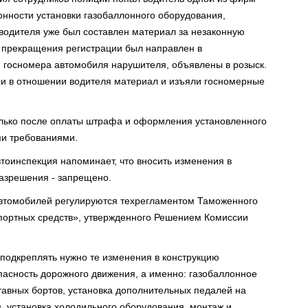
конности установки газобаллонного оборудования,
 водителя уже был составлен материал за незаконную
я прекращения регистрации был направлен в
 госномера автомобиля нарушителя, объявлены в розыск.
ли в отношении водителя материал и изъяли госномерные
олько после оплаты штрафа и оформления установленного
ми требованиями.
тоинспекция напоминает, что вносить изменения в
разрешения - запрещено.
автомобилей регулируются техрегламентом Таможенного
спортных средств», утвержденного Решением Комиссии
 подкреплять нужно те изменения в конструкцию
пасность дорожного движения, а именно: газобаллонное
тавных бортов, установка дополнительных педалей на
 установка холодильного оборудования, монтаж и