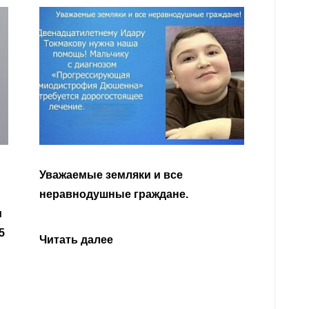
Уважа
Кабар
Читать далее
откли
родит
года 
Нальч