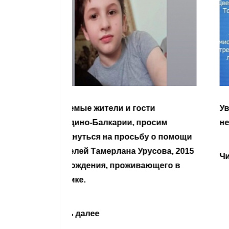
гости
Уважаемые земляки и все
 просим
неравнодушные граждане.
сьбу о помощи
Урусова, 2015
Читать далее
ивающего в