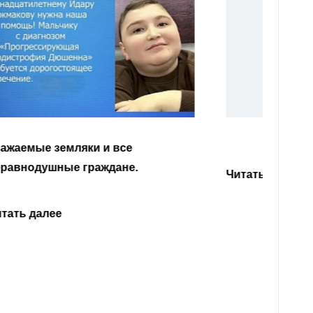
Уважа
Кабар
Читать далее
откли
родит
года 
Нальч
Читат