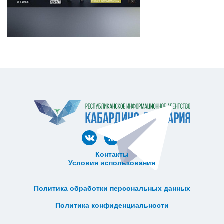
Контакты
Условия использования
ᅠ ᅠ ᅠ ᅠ ᅠ
ᅠ ᅠ ᅠ ᅠ ᅠ ᅠ ᅠ ᅠ ᅠ ᅠ
Политика обработки персональных данных
ᅠ ᅠ ᅠ ᅠ ᅠ ᅠ ᅠ ᅠ ᅠ ᅠ
Политика конфиденциальности