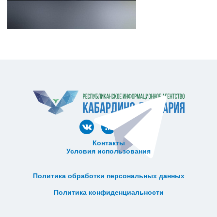
Контакты
Условия использования
ᅠ ᅠ ᅠ ᅠ ᅠ
ᅠ ᅠ ᅠ ᅠ ᅠ ᅠ ᅠ ᅠ ᅠ ᅠ
Политика обработки персональных данных
ᅠ ᅠ ᅠ ᅠ ᅠ ᅠ ᅠ ᅠ ᅠ ᅠ
Политика конфиденциальности