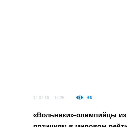
14.07.16
15:26
66
«Вольники»-олимпийцы из
позициям в мировом рейт