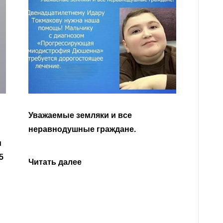
Уважа
Кабар
Читать далее
откли
родит
года 
Нальч
Читат