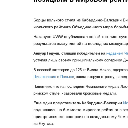
Борцы вольного стиля из Кабардино-Балкарии Би
июльского рейтинга Объединенного мира борьб
Накануне UWW опубликовал новый топ-лист лучш
результатов выступлений на последних междунар
Аниуар Гедуев, ставший победителем на
недавнем Че
уступая лишь своему принципиальному сопернику Д
В весовой категории до 125 кг Билял Махов, одерж
Циолковски» в Польше
, занял вторую строчку, всле
Напомним, что на последнем Чемпионате мира в Лас-
римском стиле, - завоевали бронзовые медали.
Еще один представитель Кабардино-Балкарии
Ис
поднявшись на 6-е место мирового рейтинга в вес
пристроился его соперник по скандальному Чемп
из Якутска.