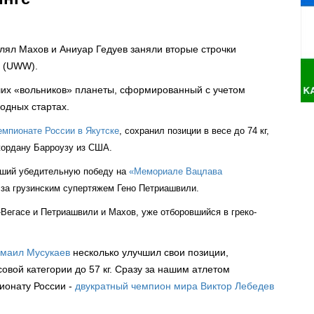
лял Махов и Аниуар Гедуев заняли вторые строчки
ы (UWW).
их «вольников» планеты, сформированный с учетом
одных стартах.
мпионате России в Якутске
, сохранил позиции в весе до 74 кг,
жордану Барроузу из США.
авший убедительную победу на
«Мемориале Вацлава
д за грузинским супертяжем Гено Петриашвили.
Вегасе и Петриашвили и Махов, уже отборовшийся в греко-
маил Мусукаев
несколько улучшил свои позиции,
овой категории до 57 кг. Сразу за нашим атлетом
ионату России -
двукратный чемпион мира Виктор Лебедев