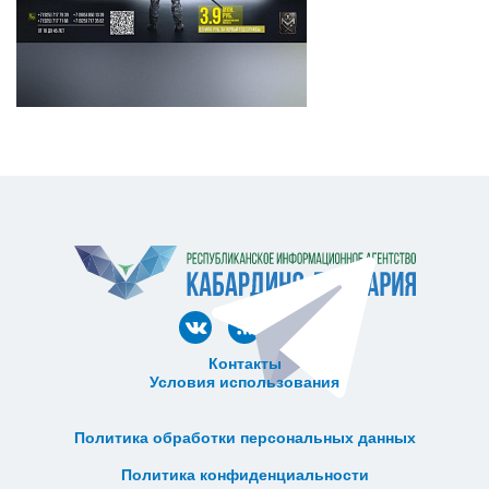
Контакты
Условия использования
ᅠ ᅠ ᅠ ᅠ ᅠ
ᅠ ᅠ ᅠ ᅠ ᅠ ᅠ ᅠ ᅠ ᅠ ᅠ
Политика обработки персональных данных
ᅠ ᅠ ᅠ ᅠ ᅠ ᅠ ᅠ ᅠ ᅠ ᅠ
Политика конфиденциальности