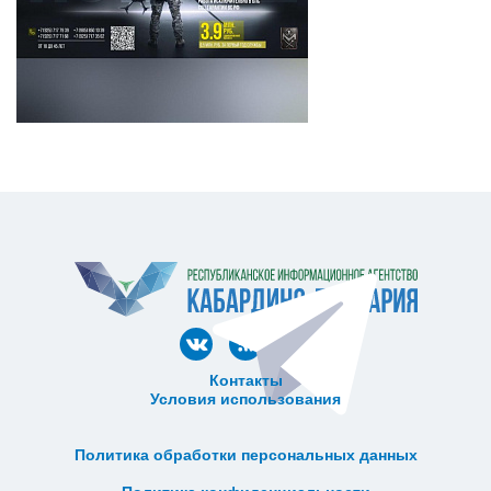
Контакты
Условия использования
ᅠ ᅠ ᅠ ᅠ ᅠ
ᅠ ᅠ ᅠ ᅠ ᅠ ᅠ ᅠ ᅠ ᅠ ᅠ
Политика обработки персональных данных
ᅠ ᅠ ᅠ ᅠ ᅠ ᅠ ᅠ ᅠ ᅠ ᅠ