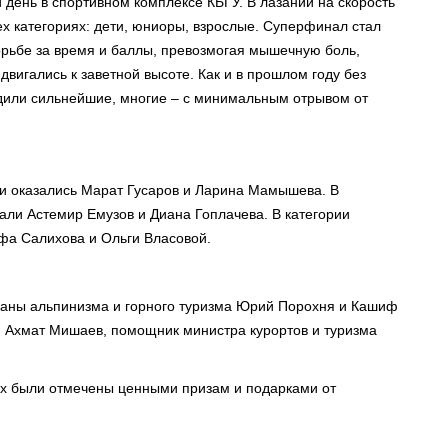
день в спортивном комплексе КБГУ. В лазании на скорость
х категориях: дети, юниоры, взрослые. Суперфинал стал
ьбе за время и баллы, превозмогая мышечную боль,
двигались к заветной высоте. Как и в прошлом году без
дили сильнейшие, многие – с минимальным отрывом от
ми оказались Марат Гусаров и Ларина Мамышева. В
ли Астемир Емузов и Диана Гоплачева. В категории
фа Салихова и Ольги Власовой.
раны альпинизма и горного туризма Юрий Порохня и Кашиф
 Ахмат Мишаев, помощник министра курортов и туризма
ях были отмечены ценными призам и подарками от