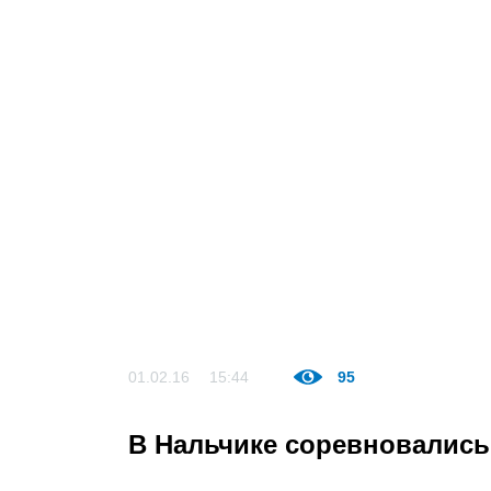
01.02.16
15:44
95
В Нальчике соревновались