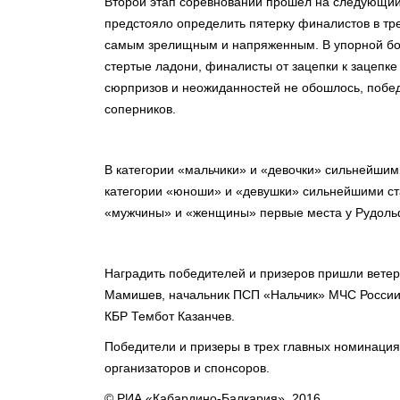
Второй этап соревнований прошел на следующий 
предстояло определить пятерку финалистов в тре
самым зрелищным и напряженным. В упорной бор
стертые ладони, финалисты от зацепки к зацепке 
сюрпризов и неожиданностей не обошлось, побе
соперников.
В категории «мальчики» и «девочки» сильнейши
категории «юноши» и «девушки» сильнейшими ста
«мужчины» и «женщины» первые места у Рудоль
Наградить победителей и призеров пришли вете
Мамишев, начальник ПСП «Нальчик» МЧС России
КБР Тембот Казанчев.
Победители и призеры в трех главных номинаци
организаторов и спонсоров.
© РИА «Кабардино-Балкария», 2016