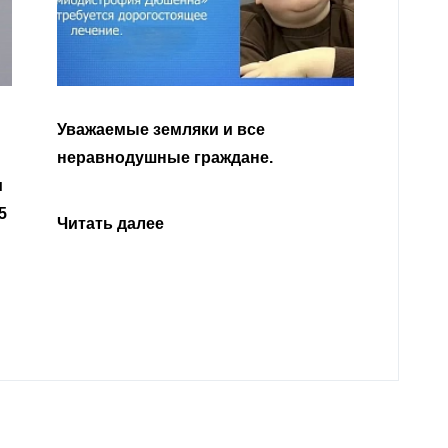
Уважа
Кабар
Читать далее
откли
родит
года 
Нальч
Читат