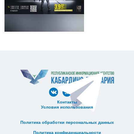
Контакты
Условия использования
ᅠ ᅠ ᅠ ᅠ ᅠ
ᅠ ᅠ ᅠ ᅠ ᅠ ᅠ ᅠ ᅠ ᅠ ᅠ
Политика обработки персональных данных
ᅠ ᅠ ᅠ ᅠ ᅠ ᅠ ᅠ ᅠ ᅠ ᅠ
Политика конфиденциальности