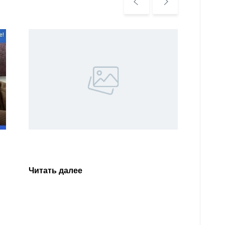
Уважа
Кабар
Читать далее
откли
родит
года 
Нальч