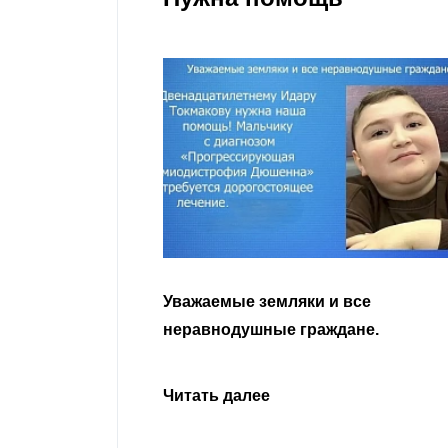
гости
Уважаемые земляки и все
 просим
неравнодушные граждане.
сьбу о помощи
Урусова, 2015
Читать далее
ивающего в