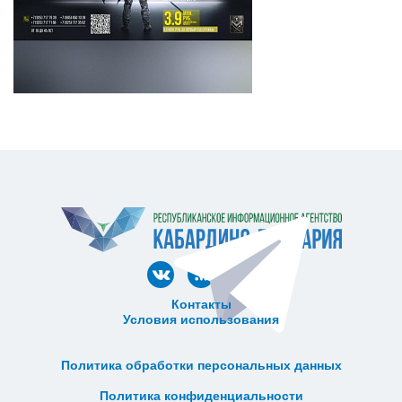
Контакты
Условия использования
ᅠ ᅠ ᅠ ᅠ ᅠ
ᅠ ᅠ ᅠ ᅠ ᅠ ᅠ ᅠ ᅠ ᅠ ᅠ
Политика обработки персональных данных
ᅠ ᅠ ᅠ ᅠ ᅠ ᅠ ᅠ ᅠ ᅠ ᅠ
Политика конфиденциальности