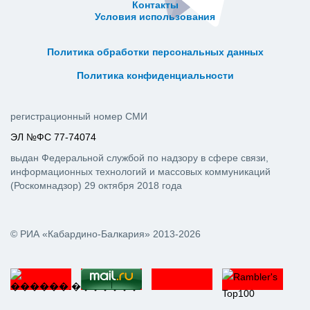
Контакты
Условия использования
ᅠ ᅠ ᅠ ᅠ ᅠ
ᅠ ᅠ ᅠ ᅠ ᅠ ᅠ ᅠ ᅠ ᅠ ᅠ
Политика обработки персональных данных
ᅠ ᅠ ᅠ ᅠ ᅠ ᅠ ᅠ ᅠ ᅠ ᅠ
Политика конфиденциальности
регистрационный номер СМИ
ЭЛ №ФС 77-74074
выдан Федеральной службой по надзору в сфере связи,
информационных технологий и массовых коммуникаций
(Роскомнадзор) 29 октября 2018 года
© РИА «Кабардино-Балкария» 2013-2026