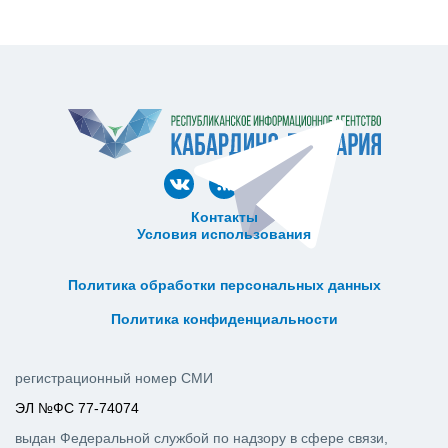
Контакты
Условия использования
ᅠ ᅠ ᅠ ᅠ ᅠ
ᅠ ᅠ ᅠ ᅠ ᅠ ᅠ ᅠ ᅠ ᅠ ᅠ
Политика обработки персональных данных
ᅠ ᅠ ᅠ ᅠ ᅠ ᅠ ᅠ ᅠ ᅠ ᅠ
Политика конфиденциальности
регистрационный номер СМИ
ЭЛ №ФС 77-74074
выдан Федеральной службой по надзору в сфере связи,