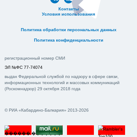
Контакты
Условия использования
ᅠ ᅠ ᅠ ᅠ ᅠ
ᅠ ᅠ ᅠ ᅠ ᅠ ᅠ ᅠ ᅠ ᅠ ᅠ
Политика обработки персональных данных
ᅠ ᅠ ᅠ ᅠ ᅠ ᅠ ᅠ ᅠ ᅠ ᅠ
Политика конфиденциальности
регистрационный номер СМИ
ЭЛ №ФС 77-74074
выдан Федеральной службой по надзору в сфере связи,
информационных технологий и массовых коммуникаций
(Роскомнадзор) 29 октября 2018 года
© РИА «Кабардино-Балкария» 2013-2026