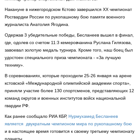
Накануне в нижегородском Кстово завершился XХ чемпионат
Росгвардии России по рукопашному бою памяти военного
журналиста Анатолия Ягодина.
Одержав 3 убедительные победы, Бесланеев вышел в финал,
где, одолев со счетом 11:3 кемеровчанина Руслана Гилязова,
завоевал золотую медаль турнира. Кроме того, наш боец был
удостоен специального приза чемпионата - «За лучшую
технику».
В соревнованиях, которые проходили 25-26 января на арене
кстовской «Международной олимпийской академии спорта»,
приняли участие более 130 спортсменов, представляющих 12
команд округов и военных институтов войск национальной
гвардии РФ.
Как ранее сообщало РИА КБР,
Нурмухамед Бесланеев
является двукратным чемпионом мира по рукопашному бою
и в настоящее время готовится к своему третьему чемпионату
планеты.