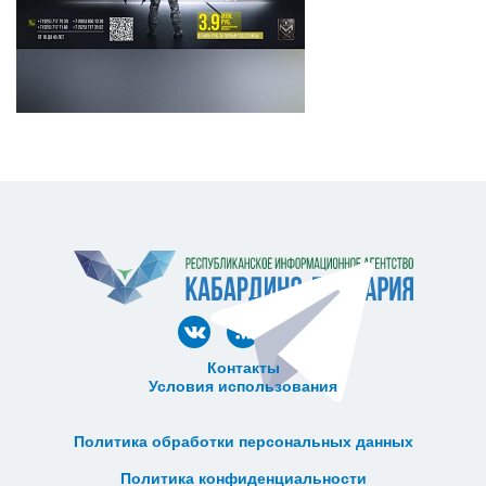
Контакты
Условия использования
ᅠ ᅠ ᅠ ᅠ ᅠ
ᅠ ᅠ ᅠ ᅠ ᅠ ᅠ ᅠ ᅠ ᅠ ᅠ
Политика обработки персональных данных
ᅠ ᅠ ᅠ ᅠ ᅠ ᅠ ᅠ ᅠ ᅠ ᅠ
Политика конфиденциальности