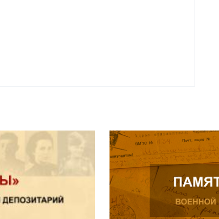
родит
года 
Нальч
Читат