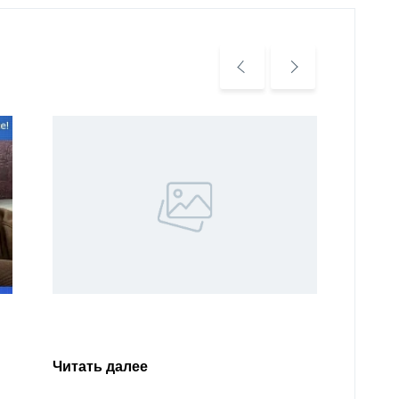
Уважа
Кабар
Читать далее
откли