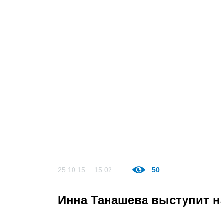
25.10.15
15:02
50
Инна Танашева выступит 