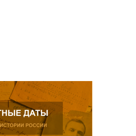
елей Тамерлана Урусова, 2015
Читать далее
рождения, проживающего в
ике.
ь далее