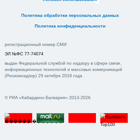
ᅠ ᅠ ᅠ ᅠ ᅠ
ᅠ ᅠ ᅠ ᅠ ᅠ ᅠ ᅠ ᅠ ᅠ ᅠ
Политика обработки персональных данных
ᅠ ᅠ ᅠ ᅠ ᅠ ᅠ ᅠ ᅠ ᅠ ᅠ
Политика конфиденциальности
регистрационный номер СМИ
ЭЛ №ФС 77-74074
выдан Федеральной службой по надзору в сфере связи,
информационных технологий и массовых коммуникаций
(Роскомнадзор) 29 октября 2018 года
© РИА «Кабардино-Балкария» 2013-2026