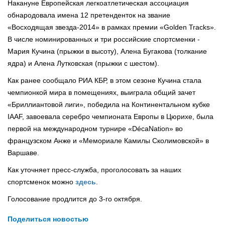
Накануне Европейская легкоатлетическая ассоциация
обнародовала имена 12 претенденток на звание
«Восходящая звезда-2014» в рамках премии «Golden Tracks».
В числе номинированных и три российские спортсменки -
Мария Кучина (прыжки в высоту), Алена Бугакова (толкание
ядра) и Алена Лутковская (прыжки с шестом).
Как ранее сообщало РИА КБР, в этом сезоне Кучина стала
чемпионкой мира в помещениях, выиграла общий зачет
«Бриллиантовой лиги», победила на Континентальном кубке
IAAF, завоевала серебро чемпионата Европы в Цюрихе, была
первой на международном турнире «DécaNation» во
французском Анже и «Мемориале Камилы Сколимовской» в
Варшаве.
Как уточняет пресс-служба, проголосовать за наших
спортсменок можно
здесь
.
Голосование продлится до 3-го октября.
Поделиться новостью