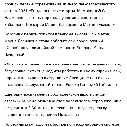
прошли первые соревнования зимнего легкоатлетического
сезона-2021 «Рождественские старты. Мемориал Э.С.
Яламова», в которых приняли участие и спортсмены
Кабардино-Балкарии Мария Ласицкене и Михаил Акименко.
Покорив с первой попытки планку на высоте 1.92 метра,
Мария Ласицкене стала победителем соревнований.
«Серебро» у олимпийской чемпионки Лондона Анны
Чичеровой.
«Для старта зимнего сезона - очень неплохой результат. Хотя,
безусловно, есть еще над чем работать и к чему стремиться»,
- прокомментировал выступление Ласицкене ее личный
наставник, Заслуженный тренер России Геннадий Габрилян.
Еще один воспитанник прохладненской школы легкой
атлетики Михаил Акименко стал победителем соревнований с
результатом 2.30 метра, оттеснив на вторую ступеньку
пьедестала почета Даниила Цыплакова.
По результатам подсчета баллов по международной системе