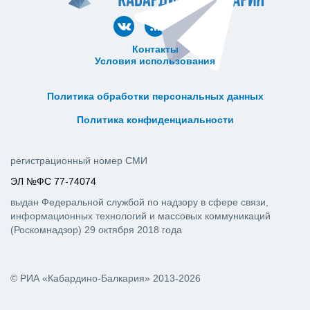
Контакты
Условия использования
ᅠ ᅠ ᅠ ᅠ ᅠ
ᅠ ᅠ ᅠ ᅠ ᅠ ᅠ ᅠ ᅠ ᅠ ᅠ
Политика обработки персональных данных
ᅠ ᅠ ᅠ ᅠ ᅠ ᅠ ᅠ ᅠ ᅠ ᅠ
Политика конфиденциальности
регистрационный номер СМИ
ЭЛ №ФС 77-74074
выдан Федеральной службой по надзору в сфере связи,
информационных технологий и массовых коммуникаций
(Роскомнадзор) 29 октября 2018 года
© РИА «Кабардино-Балкария» 2013-2026