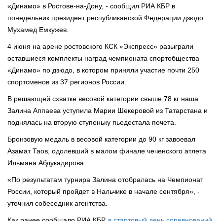
«Динамо» в Ростове-на-Дону, - сообщил РИА КБР в
понедельник президент республиканской Федерации дзюдо
Мухамед Емкужев.
4 июня на арене ростовского КСК «Экспресс» разыграли
оставшиеся комплекты наград чемпионата спортобщества
«Динамо» по дзюдо, в котором приняли участие почти 250
спортсменов из 37 регионов России.
В решающей схватке весовой категории свыше 78 кг наша
Залина Аппаева уступила Марии Шекеровой из Татарстана и
поднялась на вторую ступеньку пьедестала почета.
Бронзовую медаль в весовой категории до 90 кг завоевал
Азамат Таов, одолевший в малом финале чеченского атлета
Ильмана Абдукадирова.
«По результатам турнира Залина отобралась на Чемпионат
России, который пройдет в Нальчике в начале сентября», -
уточнил собеседник агентства.
Как ранее сообщало РИА КБР,
в стартовый день соревнований