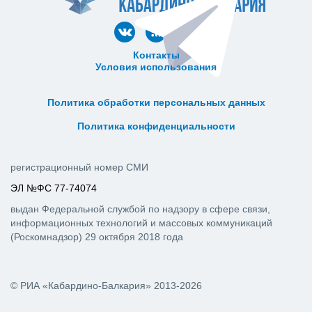
Контакты
Условия использования
ᅠ ᅠ ᅠ ᅠ ᅠ
ᅠ ᅠ ᅠ ᅠ ᅠ ᅠ ᅠ ᅠ ᅠ ᅠ
Политика обработки персональных данных
ᅠ ᅠ ᅠ ᅠ ᅠ ᅠ ᅠ ᅠ ᅠ ᅠ
Политика конфиденциальности
регистрационный номер СМИ
ЭЛ №ФС 77-74074
выдан Федеральной службой по надзору в сфере связи,
информационных технологий и массовых коммуникаций
(Роскомнадзор) 29 октября 2018 года
© РИА «Кабардино-Балкария» 2013-2026