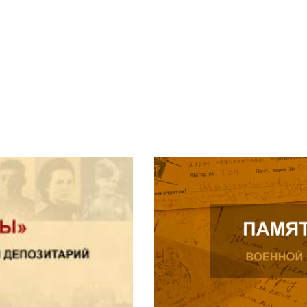
Нальч
Читат