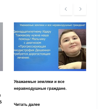
Уважа
Кабар
Читать далее
откли
родит
года 