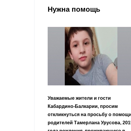
Нужна помощь
гости
Уважаемые земляки и все
 просим
неравнодушные граждане.
сьбу о помощи
Урусова, 2015
Читать далее
ивающего в