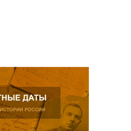
ике.
ь далее