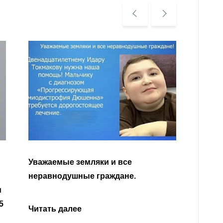
Уважа
Кабар
Читать далее
откли
родит
года 