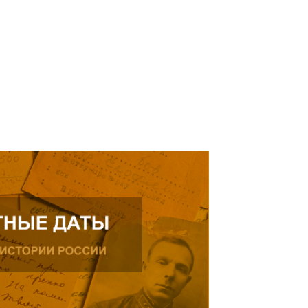
ике.
ь далее