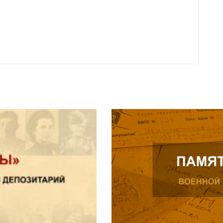
Нальч
Читат