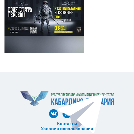
Контакты
Условия использования
ᅠ ᅠ ᅠ ᅠ ᅠ