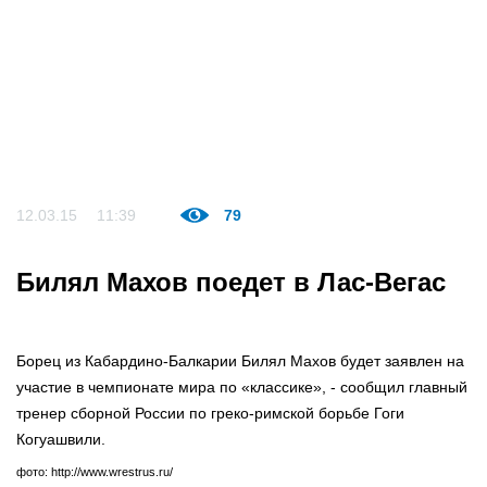
12.03.15
11:39
79
Билял Махов поедет в Лас-Вегас
Борец из Кабардино-Балкарии Билял Махов будет заявлен на
участие в чемпионате мира по «классике», - сообщил главный
тренер сборной России по греко-римской борьбе Гоги
Когуашвили.
фото: http://www.wrestrus.ru/