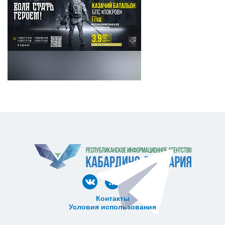
Контакты
Условия использования
ᅠ ᅠ ᅠ ᅠ ᅠ
ᅠ ᅠ ᅠ ᅠ ᅠ ᅠ ᅠ ᅠ ᅠ ᅠ