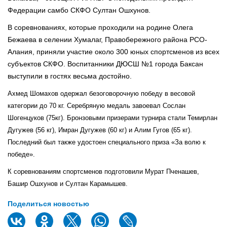
Федерации самбо СКФО Султан Ошхунов.
В соревнованиях, которые проходили на родине Олега
Бежаева в селении Хумалаг, Правобережного района РСО-
Алания, приняли участие около 300 юных спортсменов из всех
субъектов СКФО. Воспитанники ДЮСШ №1 города Баксан
выступили в гостях весьма достойно.
Ахмед Шомахов одержал безоговорочную победу в весовой
категории до 70 кг. Серебряную медаль завоевал Сослан
Шогенцуков (75кг). Бронзовыми призерами турнира стали Темирлан
Дугужев (56 кг), Имран Дугужев (60 кг) и Алим Гугов (65 кг).
Последний был также удостоен специального приза «За волю к
победе».
К соревнованиям спортсменов подготовили Мурат Пченашев,
Башир Ошхунов и Султан Карамышев.
Поделиться новостью