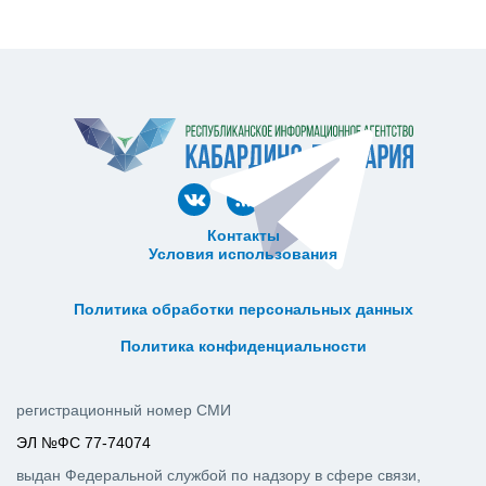
Контакты
Условия использования
ᅠ ᅠ ᅠ ᅠ ᅠ
ᅠ ᅠ ᅠ ᅠ ᅠ ᅠ ᅠ ᅠ ᅠ ᅠ
Политика обработки персональных данных
ᅠ ᅠ ᅠ ᅠ ᅠ ᅠ ᅠ ᅠ ᅠ ᅠ
Политика конфиденциальности
регистрационный номер СМИ
ЭЛ №ФС 77-74074
выдан Федеральной службой по надзору в сфере связи,