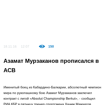
18.11.16
12:07
150
Азамат Мурзаканов прописался в
ACB
Именитый боец из Кабардино-Балкарии, абсолютный чемпион
мира по рукопашному бою Азамат Мурзаканов заключил
контракт с лигой «Absolut Championship Berkut», - сообщил
РИА КБР в пятницу тренер спортсмена Хачим Мамхегов.