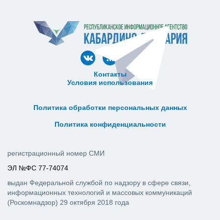
Контакты
Условия использования
ᅠ ᅠ ᅠ ᅠ ᅠ
ᅠ ᅠ ᅠ ᅠ ᅠ ᅠ ᅠ ᅠ ᅠ ᅠ
Политика обработки персональных данных
ᅠ ᅠ ᅠ ᅠ ᅠ ᅠ ᅠ ᅠ ᅠ ᅠ
Политика конфиденциальности
регистрационный номер СМИ
ЭЛ №ФС 77-74074
выдан Федеральной службой по надзору в сфере связи,
информационных технологий и массовых коммуникаций
(Роскомнадзор) 29 октября 2018 года