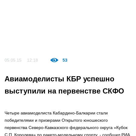
05.05.15
12:18
53
Авиамоделисты КБР успешно
выступили на первенстве СКФО
Четыре авиамоделиста Кабардино-Балкарии стали
победителями и призерами Открытого юношеского
первенства Северо-Кавказского федерального округа «Кубок
С.П. Королева» по ракето-модельному спорту, - сообщил РИА