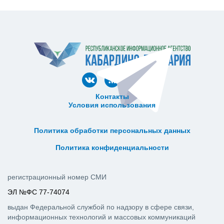
Контакты
Условия использования
ᅠ ᅠ ᅠ ᅠ ᅠ
ᅠ ᅠ ᅠ ᅠ ᅠ ᅠ ᅠ ᅠ ᅠ ᅠ
Политика обработки персональных данных
ᅠ ᅠ ᅠ ᅠ ᅠ ᅠ ᅠ ᅠ ᅠ ᅠ
Политика конфиденциальности
регистрационный номер СМИ
ЭЛ №ФС 77-74074
выдан Федеральной службой по надзору в сфере связи,
информационных технологий и массовых коммуникаций