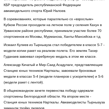
КБР председатель республиканской Федерации
авиамодельного спорта Юрий Налоев.
В соревнованиях, которые параллельно со «взрослым»
Кубком России проходили на летном поле у селения Кахун в
Урванском районе республики, принимали участие более 70
спортсменов из Москвы, Мурманска, Ханты-Мансийска и т.д.
Исмаил Кулиев из Тырныауза стал победителем в классе S-7 -
модели-копии ракет на реализм полета. Его земляк Тахир
Гуданаев завоевал серебряную медаль в этом же классе.
Александр Кичатый и Мир-Саид Асадулаги, представляющие
Станцию юных техников Нарткалы, завоевали бронзовые
медали в классах S-4 (модели планеров с ускорителем) и S-6
(модели ракет с лентой).
В общекомандном зачете первенства победу одержали
спортсмены Белгородской области. На втором месте -
Станция юных техников Нарткалы. Авиамоделисты Тырныауза
замкнули тройку лидеров.