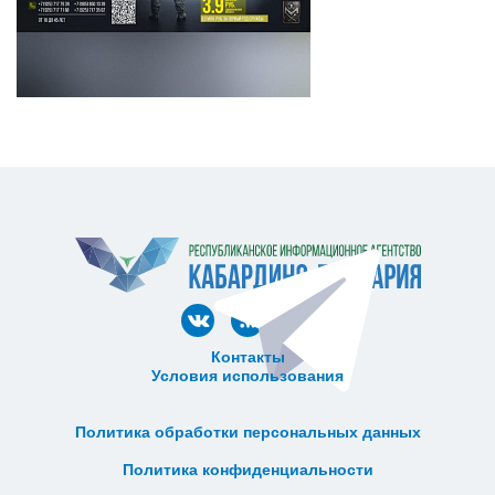
Контакты
Условия использования
ᅠ ᅠ ᅠ ᅠ ᅠ
ᅠ ᅠ ᅠ ᅠ ᅠ ᅠ ᅠ ᅠ ᅠ ᅠ
Политика обработки персональных данных
ᅠ ᅠ ᅠ ᅠ ᅠ ᅠ ᅠ ᅠ ᅠ ᅠ
Политика конфиденциальности