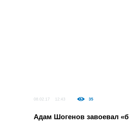
08.02.17
12:43
35
Адам Шогенов завоевал «б