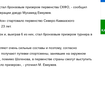
стал бронзовым призером первенства СКФО, - сообщил
дерации дзюдо Мухамед Емкужев.
ск» стартовало первенство Северо-Кавказского
23 лет.
к и, выиграв 6 из них, стал бронзовым призером турнира в
ляют очень сильные составы и поэтому, согласно
 получают путевки спортсмены, занявшие на окружном
ь, помимо Шогенова, в первенстве страны смогут выступить
ло призеров», - уточнил М. Емкужев.