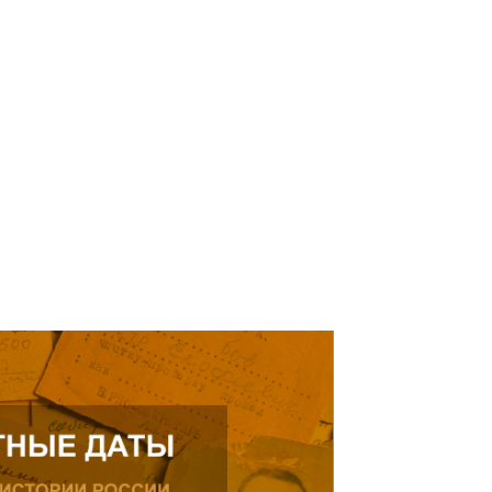
кнуться на просьбу о помощи
елей Тамерлана Урусова, 2015
Читать далее
рождения, проживающего в
ике.
ь далее