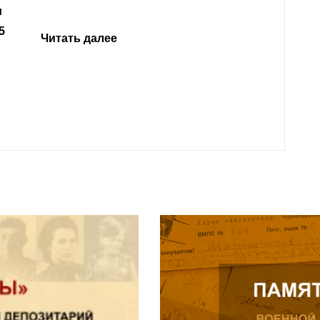
откли
родит
года 
Нальч
Читат