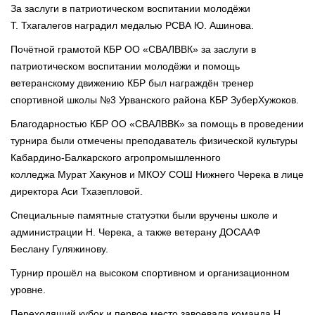
За заслуги в патриотическом воспитании молодёжи
Т. Тхагалегов наградил медалью РСВА Ю. Ашинова.
Почётной грамотой КБР ОО «СВАЛВВК» за заслуги в
патриотическом воспитании молодёжи и помощь
ветеранскому движению КБР был награждён тренер
спортивной школы №3 Урванского района КБР ЗуберХужоков.
Благодарностью КБР ОО «СВАЛВВК» за помощь в проведении
турнира были отмечены преподаватель физической культуры
Кабардино-Балкарского агропромышленного
колледжа Мурат Хакунов и МКОУ СОШ Нижнего Черека в лице
директора Аси Тхазепловой.
Специальные памятные статуэтки были вручены школе и
администрации Н. Черека, а также ветерану ДОСААФ
Беслану Гуляжинову.
Турнир прошёл на высоком спортивном и организационном
уровне.
Переходящий кубок и первое место завоевала команда Н.