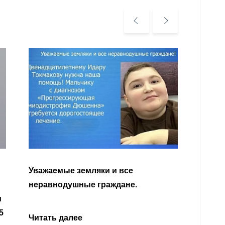
У
К
Читать далее
о
р