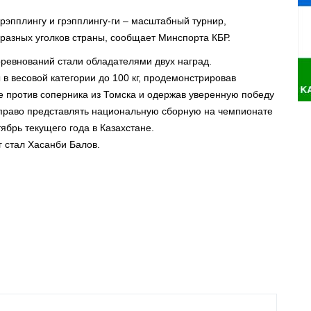
рэпплингу и грэпплингу-ги – масштабный турнир,
разных уголков страны, сообщает Минспорта КБР.
оревнований стали обладателями двух наград.
в весовой категории до 100 кг, продемонстрировав
 против соперника из Томска и одержав уверенную победу
у право представлять национальную сборную на чемпионате
тябрь текущего года в Казахстане.
г стал Хасанби Балов.