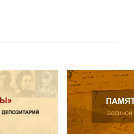
г
Н
Ч