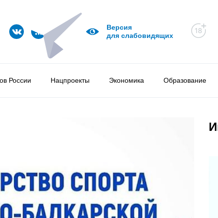
Версия
для слабовидящих
ов России
Нацпроекты
Экономика
Образование
И