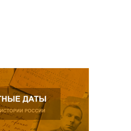
ода рождения, проживающего в
альчике.
итать далее