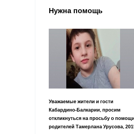
Нужна помощь
и и гости
Уважаемые земляки и все
рии, просим
неравнодушные граждане.
 просьбу о помощи
лана Урусова, 2015
Читать далее