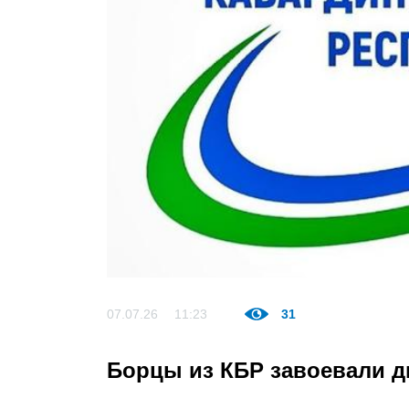
07.07.26
11:23
31
Борцы из КБР завоевали д