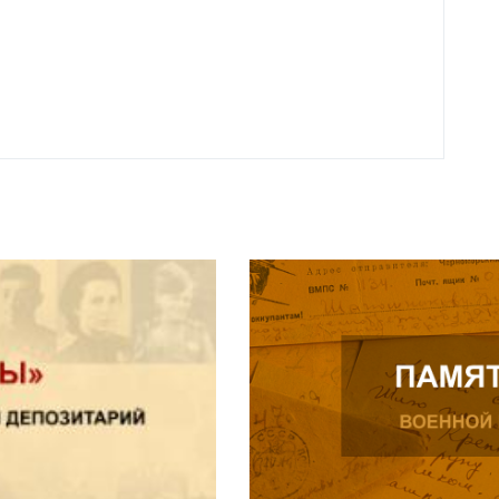
года 
Нальч
Читат