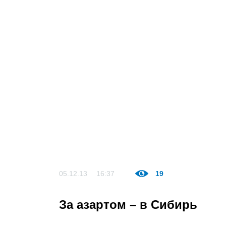
05.12.13
16:37
19
За азартом – в Сибирь