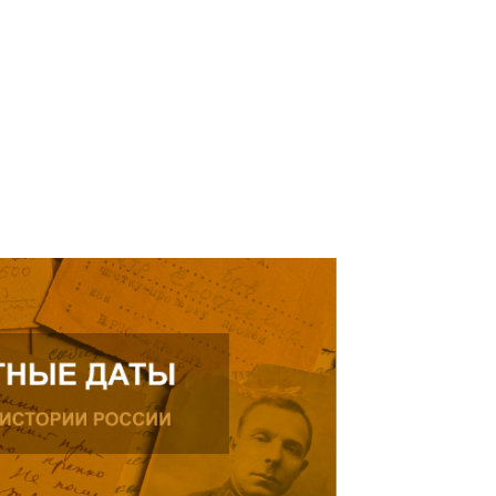
рождения, проживающего в
ике.
ь далее