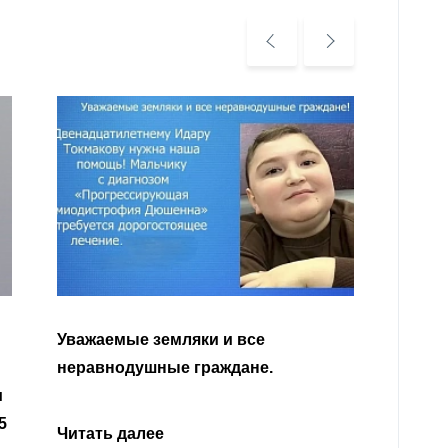
Уважа
Кабар
Читать далее
откли
родит