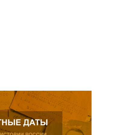
кнуться на просьбу о помощи
елей Тамерлана Урусова, 2015
Читать далее
рождения, проживающего в
ике.
ь далее