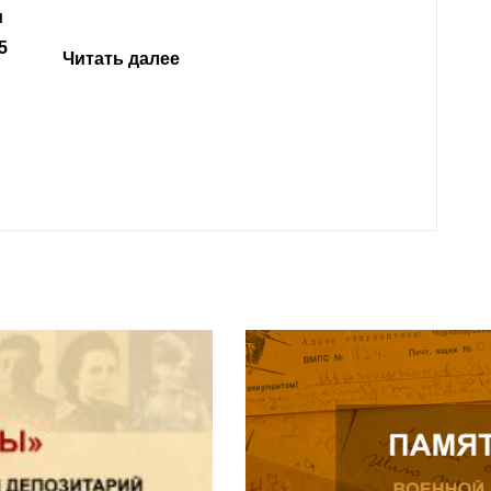
откли
родит
года 
Нальч
Читат