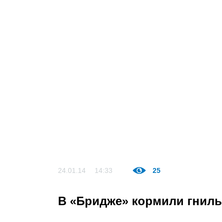
24.01.14
14:33
25
В «Бридже» кормили гнил