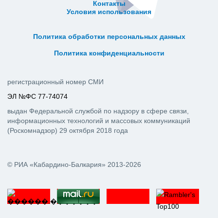
Контакты
Условия использования
ᅠ ᅠ ᅠ ᅠ ᅠ
ᅠ ᅠ ᅠ ᅠ ᅠ ᅠ ᅠ ᅠ ᅠ ᅠ
Политика обработки персональных данных
ᅠ ᅠ ᅠ ᅠ ᅠ ᅠ ᅠ ᅠ ᅠ ᅠ
Политика конфиденциальности
регистрационный номер СМИ
ЭЛ №ФС 77-74074
выдан Федеральной службой по надзору в сфере связи,
информационных технологий и массовых коммуникаций
(Роскомнадзор) 29 октября 2018 года
© РИА «Кабардино-Балкария» 2013-2026