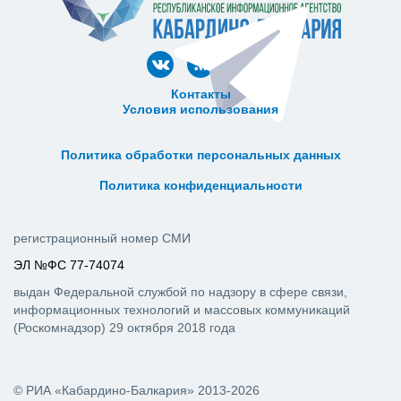
Контакты
Условия использования
ᅠ ᅠ ᅠ ᅠ ᅠ
ᅠ ᅠ ᅠ ᅠ ᅠ ᅠ ᅠ ᅠ ᅠ ᅠ
Политика обработки персональных данных
ᅠ ᅠ ᅠ ᅠ ᅠ ᅠ ᅠ ᅠ ᅠ ᅠ
Политика конфиденциальности
регистрационный номер СМИ
ЭЛ №ФС 77-74074
выдан Федеральной службой по надзору в сфере связи,
информационных технологий и массовых коммуникаций
(Роскомнадзор) 29 октября 2018 года
© РИА «Кабардино-Балкария» 2013-2026