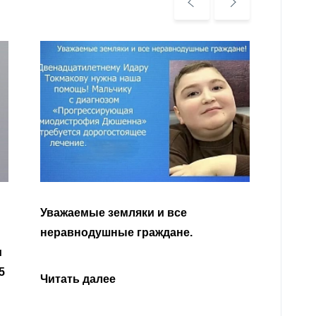
Уважа
Кабар
Читать далее
откли
родит
года 
Нальч