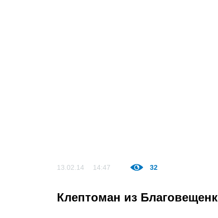
13.02.14
14:47
32
Клептоман из Благовещен