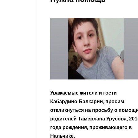
гости
Уважаемые земляки и все
 просим
неравнодушные граждане.
сьбу о помощи
Урусова, 2015
Читать далее
ивающего в