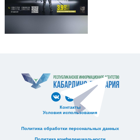
Контакты
Условия использования
ᅠ ᅠ ᅠ ᅠ ᅠ
ᅠ ᅠ ᅠ ᅠ ᅠ ᅠ ᅠ ᅠ ᅠ ᅠ
Политика обработки персональных данных
ᅠ ᅠ ᅠ ᅠ ᅠ ᅠ ᅠ ᅠ ᅠ ᅠ
Политика конфиденциальности