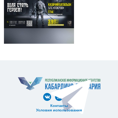
Контакты
Условия использования
ᅠ ᅠ ᅠ ᅠ ᅠ