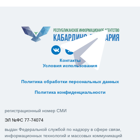
Контакты
Условия использования
ᅠ ᅠ ᅠ ᅠ ᅠ
ᅠ ᅠ ᅠ ᅠ ᅠ ᅠ ᅠ ᅠ ᅠ ᅠ
Политика обработки персональных данных
ᅠ ᅠ ᅠ ᅠ ᅠ ᅠ ᅠ ᅠ ᅠ ᅠ
Политика конфиденциальности
регистрационный номер СМИ
ЭЛ №ФС 77-74074
выдан Федеральной службой по надзору в сфере связи,
информационных технологий и массовых коммуникаций