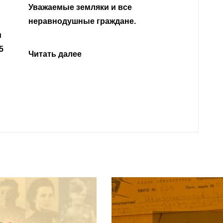
Уважа
Кабар
Читать далее
откли
родит
года 
Нальч
Читат