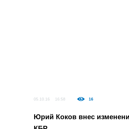
05.10.16
16:58
16
Юрий Коков внес изменени
КБР