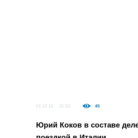
01.12.15
15:20
45
Юрий Коков в составе деле
поездкой в Италии