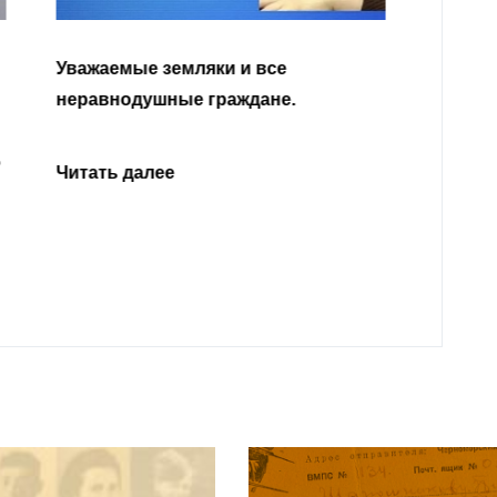
Уважа
Кабар
Читать далее
откли
родит
года 
Нальч
Читат